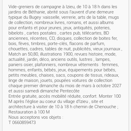
Vide-greniers de campagne à Izieu, de 10 à 18 h dans les
jardins de Béthanie, abrité sous l’auvent d’une demeure
typique du Bugey :vaisselle, verrerie, arts de la table, mugs
de collection, nombreux livres, romans, et aussi albums
pour enfants et pour jeunes, jeux, antiquités, poteries,
bibelots , cartes postales , cartes pub, télécartes, BD
anciennes, récentes, CD, disques, collection de boites fer,
bois, fèves, timbres, porte-clés, flacons de parfum,
chouettes, cadres, tables de nuit, publicités, vieux journaux ,
Match an 50,80, illustrations 1900, revues histoire, mode,
actualité, jardin, déco, anciens outils, lustres , lampes,
paniers osier, plafonniers, nombreux vêtements : femmes,
hommes, enfants, bébés, jeux, équipements pour bébés,
petits meubles, chaises, sacs, coupons de tissus, rideaux,
linge de maison, jouets, poupées voitures de collection
chaque premier dimanche du mois de mars à octobre 2027
et aussi samedi dimanche Pentecôte
Entrée gratuite, accès mobilité réduite, confort. Monter 100
M après l'église au coeur du village d’Izieu , site et
architecture à visiter de 10 à 18 h chemin de Chenouche ;
Restauration à 100 M
Nous acceptons vos objets :
T 0660859473