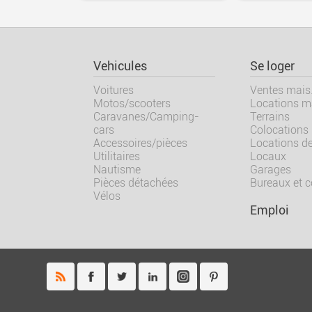
Vehicules
Se loger
Voitures
Ventes mais.
Motos/scooters
Locations ma
Caravanes/Camping-
Terrains
cars
Colocations
Accessoires/pièces
Locations d
Utilitaires
Locaux
Nautisme
Garages
Pièces détachées
Bureaux et 
Vélos
Emploi