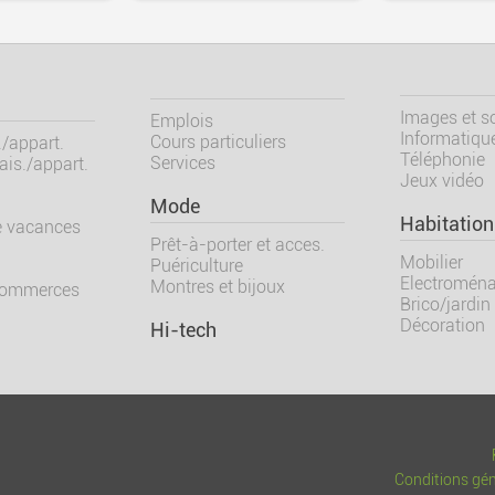
Images et s
Emplois
Informatiqu
Cours particuliers
/appart.
Téléphonie
Services
is./appart.
Jeux vidéo
Mode
Habitation
e vacances
Prêt-à-porter et acces.
Mobilier
Puériculture
Electroména
Montres et bijoux
commerces
Brico/jardin
Décoration
Hi-tech
Conditions géné