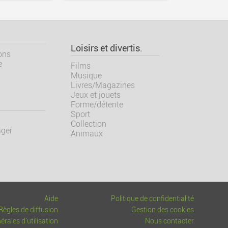
Loisirs et divertis.
ons
e
Films
Musique
Livres/Magazines
Jeux et jouets
Forme/détente
Sport
Collection
ger
Animaux
Aide
Politique de confidentialité
Règles de diffusion
Gestion des cookies
rales d'utilisation
Nous contacter