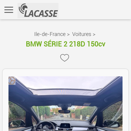
Ile-de-France
>
Voitures
>
BMW SÉRIE 2 218D 150cv