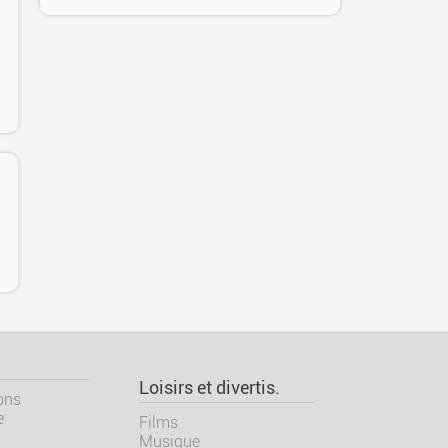
Loisirs et divertis.
ons
e
Films
Musique