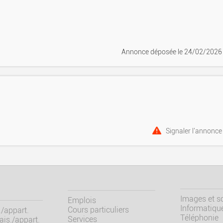
Annonce déposée
le 24/02/2026
Signaler l'annonce
Images et s
Emplois
Informatiqu
Cours particuliers
/appart.
Téléphonie
Services
is./appart.